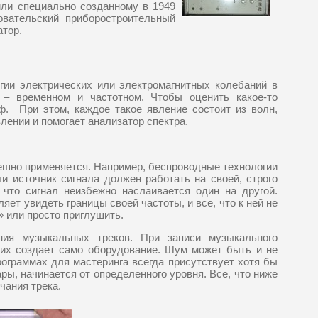
или специально созданному в 1949
овательский приборостроительный
атор.
гии электрических или электромагнитных колебаний в
 – временном и частотном. Чтобы оценить какое-то
ф. При этом, каждое такое явление состоит из волн,
лении и помогает анализатор спектра.
пешно применяется. Например, беспроводные технологии
ли источник сигнала должен работать на своей, строго
 что сигнал неизбежно наслаивается один на другой.
ет увидеть границы своей частоты, и все, что к ней не
» или просто приглушить.
ния музыкальных треков. При записи музыкального
– их создает само оборудование. Шум может быть и не
рограммах для мастеринга всегда присутствует хотя бы
ары, начинается от определенного уровня. Все, что ниже
чания трека.