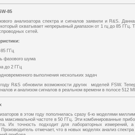
SW-85
нового анализатора спектра и сигналов заявили и R&S. Данн
который охватывает непрерывный диапазон от 1 гц до 85 ГГц. 
спроводных сетей.
ристики:
-85 ГГц
нь фазового шума
а до 2 ГГц
одновременного выполнения нескольких задач
м году R&S обновили возможности других моделей FSW. Тепер
налов и анализом сигналов в реальном времени в полосе 512 М
x
изаторов в этом году пополнилась сразу 6-ю моделями миллим
на максимальной частоте в 50 ГГц. Эти комбинированные приб
та. Их точность подходит для лабораторных измерений, а
. Производитель отмечает, что в новых моделях анализ спектра
ний прибора.