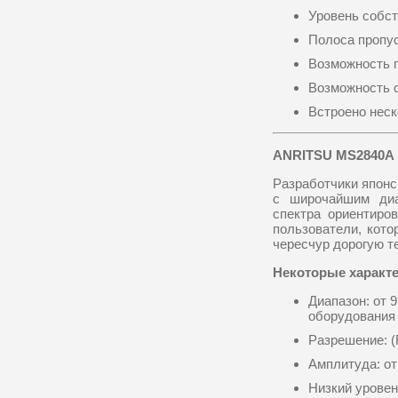
Уровень собст
Полоса пропуск
Возможность 
Возможность 
Встроено неск
ANRITSU
MS2840
A
Разработчики японс
с широчайшим диа
спектра ориентиро
пользователи, кот
чересчур дорогую т
Некоторые характе
Диапазон: от 
оборудования
Разрешение: 
Амплитуда: от
Низкий урове