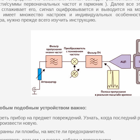
ости/суммы первоначальных частот и гармоник ). Далее все э
р сглаживает его, сигнал оцифровывается и выводится на м
р имеет множество настроек и индивидуальных особенност
ра, нужно прежде всего изучить инструкцию.
любым подобным устройством важно:
еть прибор на предмет повреждений. Узнать, когда последний р
роизвести новую.
ранны ли пломбы, на месте ли предохранители.
смотреть разъемы и гнезда, кабели и переходники.