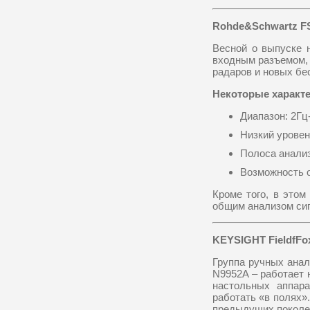
Rohde&Schwartz F
Весной о выпуске 
входным разъемом, 
радаров и новых бе
Некоторыe характе
Диапазон: 2Гц
Низкий урове
Полоса анализ
Возможность 
Кроме того, в это
общим анализом сиг
KEYSIGHT FieldfFo
Группа ручных анал
N9952A – работает 
настольных аппара
работать «в полях»
предыдущих поколе