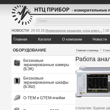
НОВОСТИ:
29.03.26
Инженерное решение «под ключ…
18
Главная
Каталог
О компании
Новости
/
ОБОРУДОВАНИЕ
Главная страница
Стат
Работа анал
Безэховые
экранированные камеры
(БЭК)
Безэховые
экранированные шкафы
(БЭШ)
O-TEM и GTEM-ячейки
столетия: бурное р