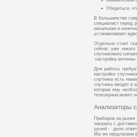
Убедиться, чт
В большинстве совр
специалист перед р
начальная и конечн
устанавливают вдво
Отдельно стоит ска
сейчас уже никого
спутникового сигнал
настройка антенны с
Для работы требуе
настройки спутник
спутника есть «мая
спутника вводят в 
которая ему необхо
телеэкрана может н
Анализаторы с
Приборов на рынке 
заказать с доставк
целей - дело ответ
Мы же предлагаем в