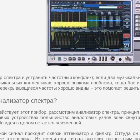
р спектра и устранить частотный конфликт, если два музыкаль
узыкальных коллективах, хорошо знакома проблема, когда бас и
перекрывающиеся частоты хорошо видны – это помогает решить
анализатор спектра?
действует этот прибор, рассмотрим анализатор спектра, принцип
вых устройствах большинство аналоговых узлов всей «внутр
Но идея в целом остается неизменной.
ой сигнал проходит сквозь аттенюатор и фильтр. Оттуда он 
ие гетеродина. Из смесителя сигнал выходит разностным по 