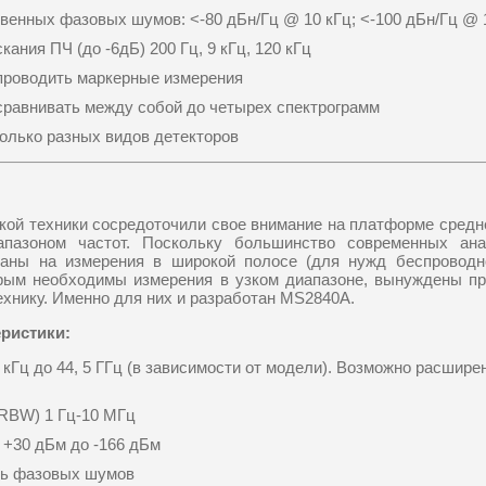
венных фазовых шумов: <-80 дБн/Гц @ 10 кГц; <-100 дБн/Гц @ 
ания ПЧ (до -6дБ) 200 Гц, 9 кГц, 120 кГц
проводить маркерные измерения
сравнивать между собой до четырех спектрограмм
олько разных видов детекторов
кой техники сосредоточили свое внимание на платформе средн
пазоном частот. Поскольку большинство современных ана
ваны на измерения в широкой полосе (для нужд беспроводно
орым необходимы измерения в узком диапазоне, вынуждены пр
ехнику. Именно для них и разработан MS2840A.
ристики:
9 кГц до 44, 5 ГГц (в зависимости от модели). Возможно расшир
(RBW) 1 Гц-10 МГц
 +30 дБм до -166 дБм
нь фазовых шумов