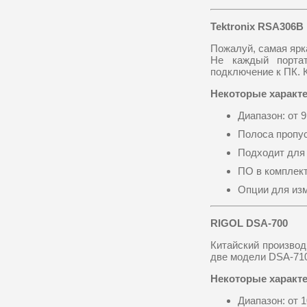
Tektronix
RSA306
B
Пожалуй, самая ярк
Не каждый портат
подключение к ПК. К
Некоторые характе
Диапазон: от 9
Полоса пропус
Подходит для 
ПО в комплект
Опции для изм
RIGOL
DSA-700
Китайский производ
две модели DSA-710
Некоторые характе
Диапазон: от 