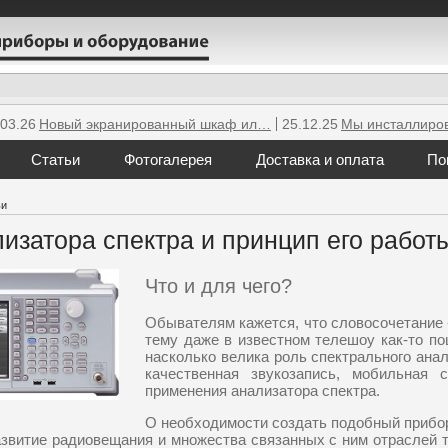
.03.26
Новый экранированный шкаф ил…
25.12.25
Мы инсталлиро
Статьи
Фотогалерея
Доставка и оплата
По
ьи
изатора спектра и принцип его работ
Что и для чего?
Обывателям кажется, что словосочетание 
тему даже в известном телешоу как-то п
насколько велика роль спектрального ана
качественная звукозапись, мобильная
применения анализатора спектра.
О необходимости создать подобный прибор
азвитие радиовещания и множества связанных с ним отраслей