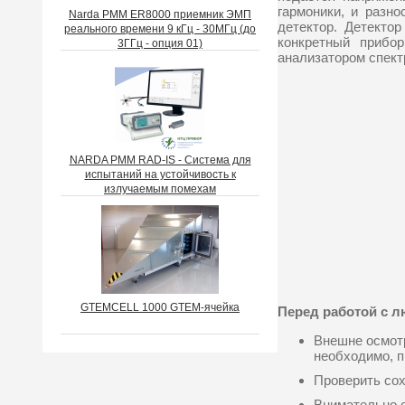
гармоники, и разн
Narda PMM ER8000 приемник ЭМП
детектор. Детекто
реального времени 9 кГц - 30МГц (до
конкретный прибо
3ГГц - опция 01)
анализатором спект
NARDA PMM RAD-IS - Система для
испытаний на устойчивость к
излучаемым помехам
GTEMCELL 1000 GTEM-ячейка
Перед работой с 
Внешне осмотр
необходимо, п
Проверить сох
Внимательно о