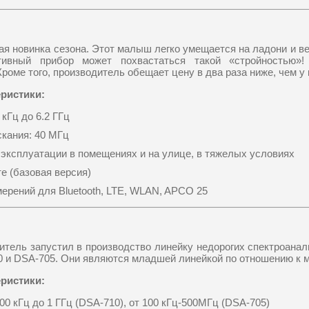
ая новинка сезона. Этот малыш легко умещается на ладони и в
ивный прибор может похвастаться такой «стройностью»!
роме того, производитель обещает цену в два раза ниже, чем у 
ристики:
 кГц до 6.2 ГГц
кания: 40 МГц
эксплуатации в помещениях и на улице, в тяжелых условиях
е (базовая версия)
ерений для Bluetooth, LTE, WLAN, APCO 25
итель запустил в производство линейку недорогих спектроана
 и DSA-705. Они являются младшей линейкой по отношению к 
ристики:
100 кГц до 1 ГГц (DSA-710), от 100 кГц-500МГц (DSA-705)