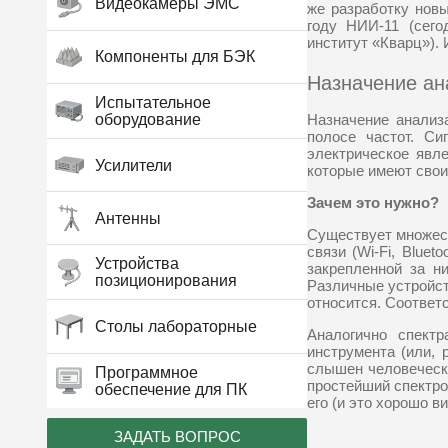
Видеокамеры ЭМС
же разработку нов
году НИИ-11 (сего
институт «Кварц»).
Компоненты для БЭК
Назначение ан
Испытательное
оборудование
Назначение анализ
полосе частот. Си
электрическое явл
Усилители
которые имеют свои
Зачем это нужно?
Антенны
Существует множест
связи (Wi-Fi, Blue
Устройства
закрепленной за н
позиционирования
Различные устройст
относится. Соответ
Столы лабораторные
Аналогично спект
инструмента (или, 
слышен человеческо
Программное
простейший спектроа
обеспечение для ПК
его (и это хорошо в
ЗАДАТЬ ВОПРОС