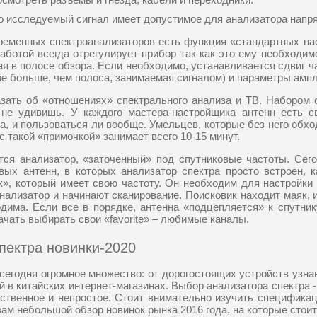
о исследуемый сигнал имеет допустимое для анализатора напр
еменных спектроанализаторов есть функция «стандартных наст
аботой всегда отрегулирует прибор так как это ему необходи
ая в полосе обзора. Если необходимо, устанавливается сдвиг ч
е больше, чем полоса, занимаемая сигналом) и параметры амп
зать об «отношениях» спектрального анализа и ТВ. Набором 
 не удивишь. У каждого мастера-настройщика антенн есть с
а, и пользоваться ли вообще. Умельцев, которые без него обхо
 такой «примочкой» занимает всего 10-15 минут.
тся анализатор, «заточенный» под спутниковые частоты. Се
овых антенн, в которых анализатор спектра просто встроен, 
к», который имеет свою частоту. Он необходим для настройки
анализатор и начинают сканирование. Поисковик находит маяк, и
дима. Если все в порядке, антенна «подцепляется» к спутник
ачать выбирать свои «favorite» – любимые каналы.
пектра новинки-2020
сегодня огромное множество: от дорогостоящих устройств узн
ой в китайских интернет-магазинах. Выбор анализатора спектра 
ственное и непростое. Стоит внимательно изучить спецификац
ам небольшой обзор новинок рынка 2016 года, на которые стоит