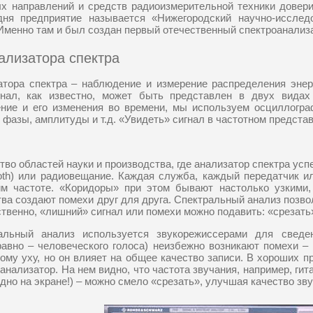
ых направлений и средств радиоизмерительной техники довер
дня предприятие называется «Нижегородский научно-исслед
 Именно там и был создан первый отечественный спектроанализ
ализатора спектра
атора спектра – наблюдение и измерение распределения энер
гнал, как известно, может быть представлен в двух видах
ение и его изменения во времени, мы используем осциллогра
 фазы, амплитуды и т.д. «Увидеть» сигнал в частотном представ
во областей науки и производства, где анализатор спектра ус
tooth) или радиовещание. Каждая служба, каждый передатчик и
им частоте. «Коридоры» при этом бывают настолько узкими,
ва создают помехи друг для друга. Спектральный анализ позволя
ственно, «лишний» сигнал или помехи можно подавить: «срезать
ральный анализ используется звукорежиссерами для сведе
равно – человеческого голоса) неизбежно возникают помехи 
му уху, но он влияет на общее качество записи. В хороших п
нализатор. На нем видно, что частота звучания, например, гит
идно на экране!) – можно смело «срезать», улучшая качество зву