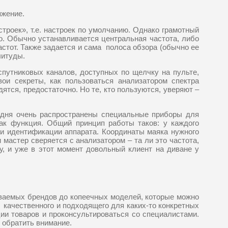
яжение.
роек», т.е. настроек по умолчанию. Однако грамотный
мо. Обычно устанавливается центральная частота, либо
астот. Также задается и сама полоса обзора (обычно ее
литуды.
спутниковых каналов, доступных по щелчку на пульте,
вои секреты, как пользоваться анализатором спектра
дятся, предостаточно. Но те, кто пользуются, уверяют –
годня очень распространены специальные приборы для
как функция. Общий принцип работы таков: у каждого
 и идентификации аппарата. Координаты маяка нужного
 мастер сверяется с анализатором – та ли это частота,
у, и уже в этот момент довольный клиент на диване у
аваемых брендов до копеечных моделей, которые можно
- качественного и подходящего для каких-то конкретных
ии товаров и проконсультироваться со специалистами.
 обратить внимание.