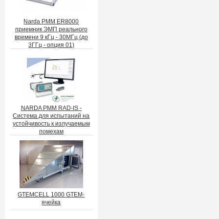
Narda PMM ER8000
приемник ЭМП реального
времени 9 кГц - 30МГц (до
3ГГц - опция 01)
NARDA PMM RAD-IS -
Система для испытаний на
устойчивость к излучаемым
помехам
GTEMCELL 1000 GTEM-
ячейка