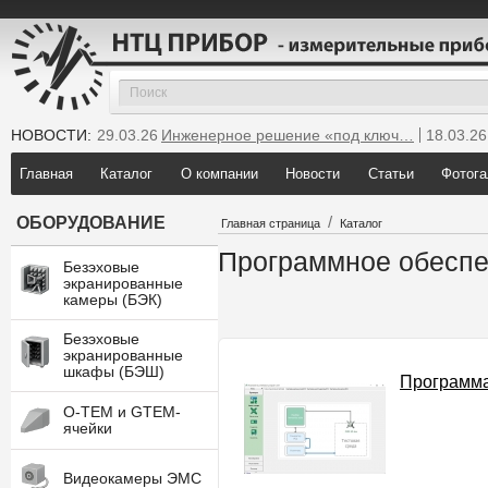
НОВОСТИ:
29.03.26
Инженерное решение «под ключ…
18.03.26
25.12.25
Мы инсталлировали новую GTEM…
Главная
Каталог
О компании
Новости
Статьи
Фотога
/
ОБОРУДОВАНИЕ
Главная страница
Каталог
Программное обеспе
Безэховые
экранированные
камеры (БЭК)
Безэховые
экранированные
шкафы (БЭШ)
Программа
O-TEM и GTEM-
ячейки
Видеокамеры ЭМС