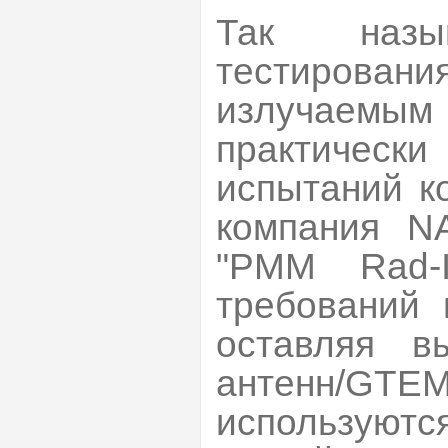
Так назы
тестирова
излучаем
практичес
испытаний к
компания N
"РММ Rad-
требований 
оставляя в
антенн/
использую