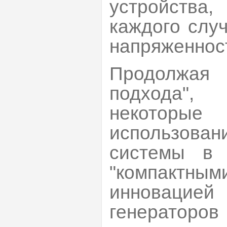
устройства
каждого слу
напряженност
Продолжая
подхода",
некотор
использова
системы в 
"компактн
инновацией
генераторо