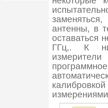
некоторые к
испытате
заменяться
антенны, в 
оставаться 
ГГц,. К ни
измерители 
программ
автоматич
калибровко
измерениями