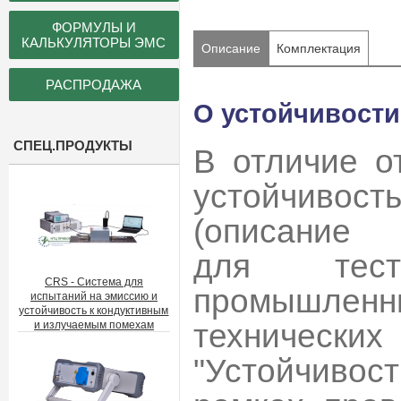
ФОРМУЛЫ И
КАЛЬКУЛЯТОРЫ ЭМС
Описание
Комплектация
РАСПРОДАЖА
О устойчивости
СПЕЦ.ПРОДУКТЫ
В отличие о
устойчивос
(описание
для тес
CRS - Система для
промышлен
испытаний на эмиссию и
устойчивость к кондуктивным
технически
и излучаемым помехам
"Устойчивос