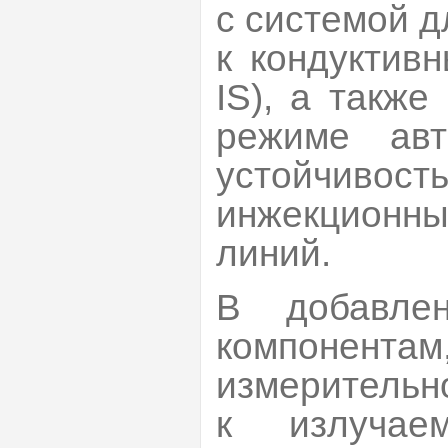
с системой д
к кондуктив
IS), а такж
режиме авт
устойчив
инжекцион
линий.
В добавле
компонент
измерительн
к излучае