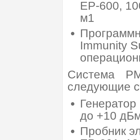
ЕР-600, 100
м1
Программн
Immunity S
операцион
Система 
следующие с
Генератор 
до +10 дБ
Пробник э