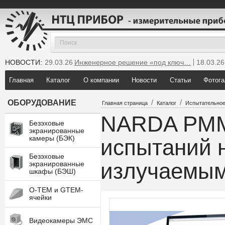
НОВОСТИ:
29.03.26
Инженерное решение «под ключ…
18.03.26
25.12.25
Мы инсталлировали новую GTEM…
Главная
Каталог
О компании
Новости
Статьи
Фотога
/
/
ОБОРУДОВАНИЕ
Главная страница
Каталог
Испытательное
NARDA PMM 
Безэховые
экранированные
камеры (БЭК)
испытаний н
Безэховые
излучаемым
экранированные
шкафы (БЭШ)
O-TEM и GTEM-
ячейки
Видеокамеры ЭМС