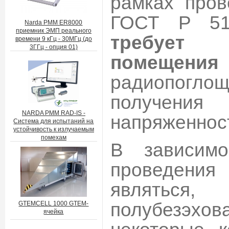
рамках пров
ГОСТ Р 513
Narda PMM ER8000
приемник ЭМП реального
требует
времени 9 кГц - 30МГц (до
3ГГц - опция 01)
помещени
радиопогло
получения
NARDA PMM RAD-IS -
напряженност
Система для испытаний на
устойчивость к излучаемым
помехам
В зависимо
проведения
являт
полубезэхов
GTEMCELL 1000 GTEM-
ячейка