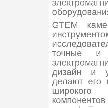
электромагн
оборудования
GTEM каме
инструме
исследоват
точные и 
электромаг
дизайн и у
делают его 
широкого
компонен