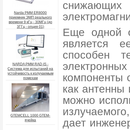
снижающи
электромагни
Narda PMM ER8000
приемник ЭМП реального
времени 9 кГц - 30МГц (до
3ГГц - опция 01)
Еще одной 
является е
способен т
электронн
NARDA PMM RAD-IS -
Система для испытаний на
устойчивость к излучаемым
компоненты 
помехам
как антенны 
можно испол
излучаемого
GTEMCELL 1000 GTEM-
дает инжене
ячейка