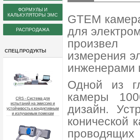
ФОРМУЛЫ И
КАЛЬКУЛЯТОРЫ ЭМС
GTEM камера
для электро
РАСПРОДАЖА
произвел
СПЕЦ.ПРОДУКТЫ
измерения э
инженерами 
Одной из г
камеры 100
CRS - Система для
испытаний на эмиссию и
дизайн. Уст
устойчивость к кондуктивным
и излучаемым помехам
конической 
проводящих