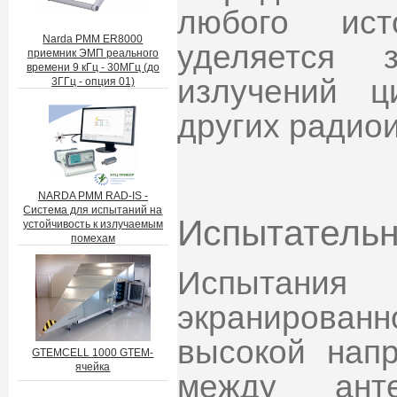
любого ист
Narda PMM ER8000
уделяется 
приемник ЭМП реального
времени 9 кГц - 30МГц (до
излучений 
3ГГц - опция 01)
других радио
NARDA PMM RAD-IS -
Система для испытаний на
Испытательн
устойчивость к излучаемым
помехам
Испытания 
экранирован
высокой напр
GTEMCELL 1000 GTEM-
ячейка
между ант