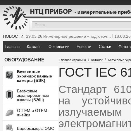
НОВОСТИ:
29.03.26
Инженерное решение «под ключ…
18.03.26
25.12.25
Мы инсталлировали новую GTEM…
Главная
Каталог
О компании
Новости
Статьи
Фотога
/
/
ОБОРУДОВАНИЕ
Главная страница
Каталог
Безэховые экр
ГОСТ IEC 6
Безэховые
экранированные
камеры (БЭК)
Стандарт 61
Безэховые
экранированные
на устойчив
шкафы (БЭШ)
излучае
O-TEM и GTEM-
ячейки
электромагн
Видеокамеры ЭМС