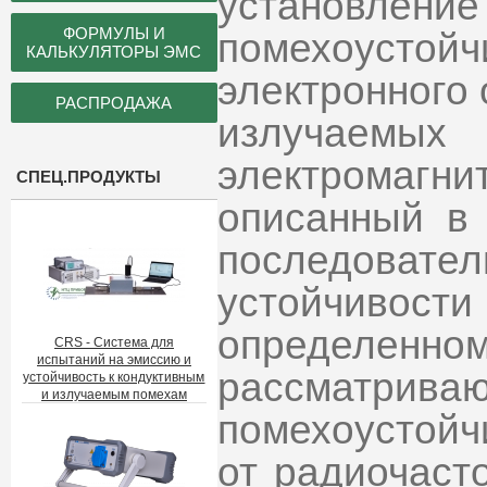
установление
ФОРМУЛЫ И
помехоусто
КАЛЬКУЛЯТОРЫ ЭМС
электронного
РАСПРОДАЖА
излучае
электромагни
СПЕЦ.ПРОДУКТЫ
описанный в 
последова
устойчивости
определенн
CRS - Система для
испытаний на эмиссию и
рассматр
устойчивость к кондуктивным
и излучаемым помехам
помехоустойч
от радиочаст