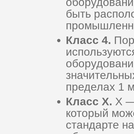
оборудовани
быть распол
промышленна
Класс 4.
Пор
используются
оборудовани
значительных
пределах 1 м
Класс X.
X —
который може
стандарте н