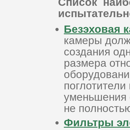
Список наиб
испытательн
Безэховая 
камеры долж
создания од
размера отн
оборудовани
поглотители 
уменьшения 
не полность
Фильтры эл