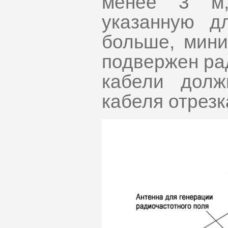
менее 3 м,
указанную д
больше, мин
подвержен ра
кабели дол
кабеля отрезк