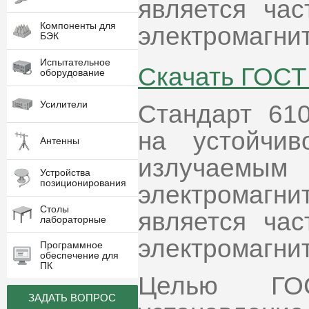
является ча
Компоненты для
электромагни
БЭК
Испытательное
Скачать ГОСТ
оборудование
Усилители
Стандарт 61
на устойчив
Антенны
излучае
Устройства
позиционирования
электромагн
Столы
является ча
лабораторные
электромагни
Программное
обеспечение для
ПК
Целью ГОС
ЗАДАТЬ ВОПРОС