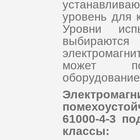
устанавлив
уровень для 
Уровни исп
выбирают
электромагн
может под
оборудование 
Электро
помехоусто
61000-4-3 п
классы: