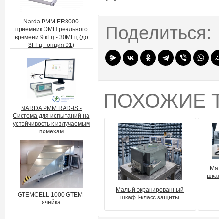
Narda PMM ER8000
Поделиться:
приемник ЭМП реального
времени 9 кГц - 30МГц (до
3ГГц - опция 01)
ПОХОЖИЕ 
NARDA PMM RAD-IS -
Система для испытаний на
устойчивость к излучаемым
помехам
Ма
шка
Малый экранированный
GTEMCELL 1000 GTEM-
шкаф I-класс защиты
ячейка