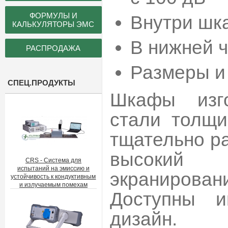
ФОРМУЛЫ И
Внутри шк
КАЛЬКУЛЯТОРЫ ЭМС
В нижней 
РАСПРОДАЖА
Размеры и 
СПЕЦ.ПРОДУКТЫ
Шкафы изго
стали толщ
тщательно р
высокий 
CRS - Система для
испытаний на эмиссию и
экранирован
устойчивость к кондуктивным
и излучаемым помехам
Доступны и
дизайн.