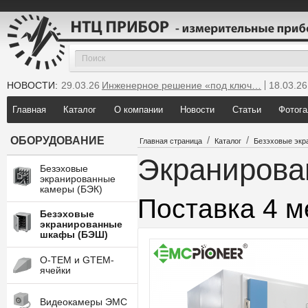
НОВОСТИ:
29.03.26
Инженерное решение «под ключ…
18.03.26
25.12.25
Мы инсталлировали новую GTEM…
Главная
Каталог
О компании
Новости
Статьи
Фотога
/
/
ОБОРУДОВАНИЕ
Главная страница
Каталог
Безэховые эк
Экранирова
Безэховые
экранированные
камеры (БЭК)
Поставка 4 м
Безэховые
экранированные
шкафы (БЭШ)
O-TEM и GTEM-
ячейки
Видеокамеры ЭМС