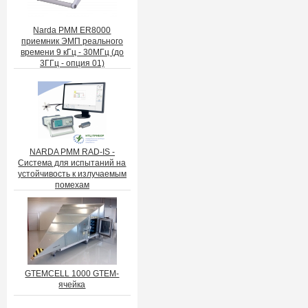
Narda PMM ER8000
приемник ЭМП реального
времени 9 кГц - 30МГц (до
3ГГц - опция 01)
NARDA PMM RAD-IS -
Система для испытаний на
устойчивость к излучаемым
помехам
GTEMCELL 1000 GTEM-
ячейка