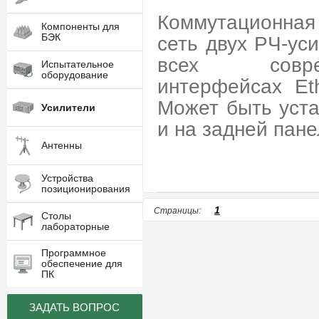
Коммутационная
Компоненты для
БЭК
сеть двух РЧ-ус
всех совре
Испытательное
оборудование
интерфейсах Et
Может быть уста
Усилители
и на задней пан
Антенны
Устройства
позиционирования
1
Страницы:
Столы
лабораторные
Программное
обеспечение для
ПК
ЗАДАТЬ ВОПРОС