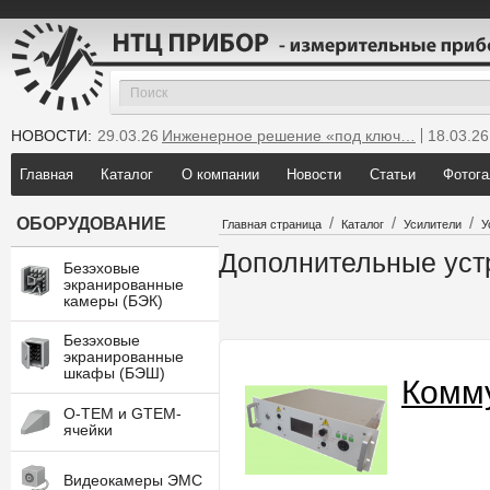
НОВОСТИ:
29.03.26
Инженерное решение «под ключ…
18.03.26
25.12.25
Мы инсталлировали новую GTEM…
Главная
Каталог
О компании
Новости
Статьи
Фотога
/
/
/
ОБОРУДОВАНИЕ
Главная страница
Каталог
Усилители
У
Дополнительные уст
Безэховые
экранированные
камеры (БЭК)
Безэховые
экранированные
шкафы (БЭШ)
Комм
O-TEM и GTEM-
ячейки
Видеокамеры ЭМС