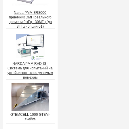
Narda PMM ER8000
приемник ЭМП реального
времени 9 кГц - 30МГц (до
3ГГц - опция 01)
NARDA PMM RAD-IS -
Система для испытаний на
устойчивость к излучаемым
помехам
GTEMCELL 1000 GTEM-
ячейка