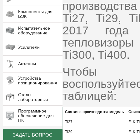
производств
Компоненты для
Ti27, Ti29, 
БЭК
2017 года
Испытательное
оборудование
тепловизоры 
Усилители
Ti300, Ti400.
Антенны
Чтобы сп
Устройства
воспользуйт
позиционирования
таблицей:
Столы
лабораторные
Программное
Снятая с производства модель
Описа
обеспечение для
ПК
Ti27
FLK-T
Ti29
FLK-T
ЗАДАТЬ ВОПРОС