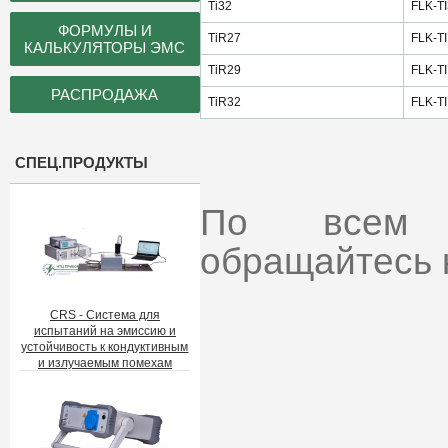
Ti32
FLK-T
ФОРМУЛЫ И
TiR27
FLK-T
КАЛЬКУЛЯТОРЫ ЭМС
TiR29
FLK-T
РАСПРОДАЖА
TiR32
FLK-T
СПЕЦ.ПРОДУКТЫ
По всем и
обращайтесь 
CRS - Система для
испытаний на эмиссию и
устойчивость к кондуктивным
и излучаемым помехам