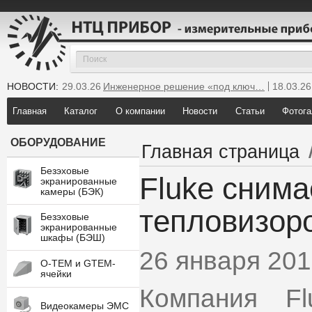
НОВОСТИ:
29.03.26
Инженерное решение «под ключ…
18.03.26
25.12.25
Мы инсталлировали новую GTEM…
Главная
Каталог
О компании
Новости
Статьи
Фотога
ОБОРУДОВАНИЕ
Главная страница
Безэховые
Fluke снима
экранированные
камеры (БЭК)
тепловизоро
Безэховые
экранированные
шкафы (БЭШ)
26 января 20
O-TEM и GTEM-
ячейки
Компания F
Видеокамеры ЭМС