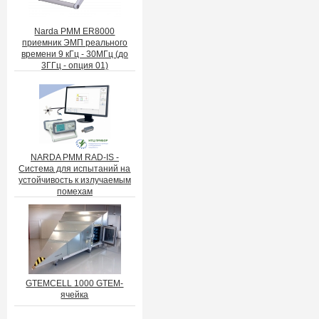
Narda PMM ER8000
приемник ЭМП реального
времени 9 кГц - 30МГц (до
3ГГц - опция 01)
NARDA PMM RAD-IS -
Система для испытаний на
устойчивость к излучаемым
помехам
GTEMCELL 1000 GTEM-
ячейка