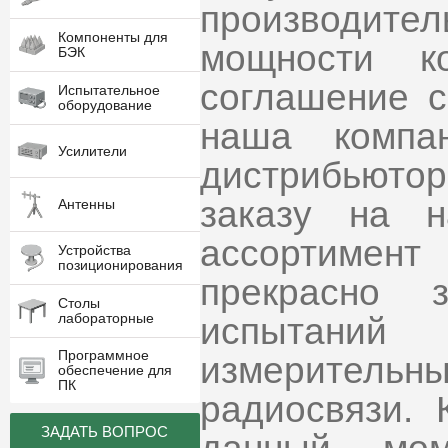
производител
Компоненты для
мощности 
БЭК
соглашение 
Испытательное
оборудование
наша компа
Усилители
дистрибьюто
заказу на 
Антенны
ассортимен
Устройства
позиционирования
прекрасно 
Столы
лабораторные
испытаний
Программное
измеритель
обеспечение для
ПК
радиосвязи.
ЗАДАТЬ ВОПРОС