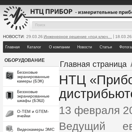
НОВОСТИ:
29.03.26
Инженерное решение «под ключ…
18.03.26
25.12.25
Мы инсталлировали новую GTEM…
Главная
Каталог
О компании
Новости
Статьи
Фотога
ОБОРУДОВАНИЕ
Главная страница
Безэховые
НТЦ «Прибо
экранированные
камеры (БЭК)
дистрибьют
Безэховые
экранированные
шкафы (БЭШ)
13 февраля 2
O-TEM и GTEM-
ячейки
Ведущий ев
Видеокамеры ЭМС