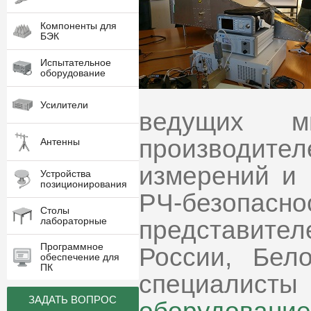
Компоненты для
БЭК
Испытательное
оборудование
Усилители
ведущих м
производите
Антенны
измерений и
Устройства
позиционирования
РЧ-безопасн
Столы
лабораторные
представит
Программное
России, Бел
обеспечение для
ПК
специалисты
ЗАДАТЬ ВОПРОС