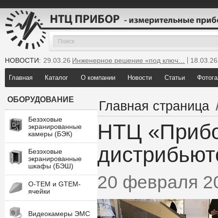
НОВОСТИ:
29.03.26
Инженерное решение «под ключ…
18.03.26
25.12.25
Мы инсталлировали новую GTEM…
Главная
Каталог
О компании
Новости
Статьи
Фотога
ОБОРУДОВАНИЕ
Главная страница
Безэховые
НТЦ «Прибо
экранированные
камеры (БЭК)
дистрибьют
Безэховые
экранированные
шкафы (БЭШ)
20 февраля 2
O-TEM и GTEM-
ячейки
Видеокамеры ЭМС