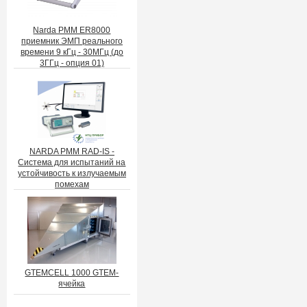
Narda PMM ER8000
приемник ЭМП реального
времени 9 кГц - 30МГц (до
3ГГц - опция 01)
NARDA PMM RAD-IS -
Система для испытаний на
устойчивость к излучаемым
помехам
GTEMCELL 1000 GTEM-
ячейка