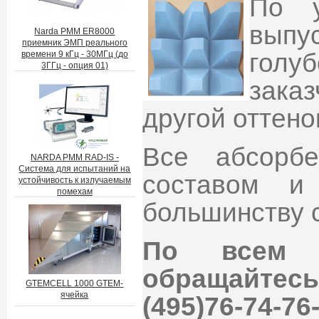
По у
вып
Narda PMM ER8000
приемник ЭМП реального
голу
времени 9 кГц - 30МГц (до
3ГГц - опция 01)
зака
другой оттено
Все абсорб
NARDA PMM RAD-IS -
Система для испытаний на
составом и
устойчивость к излучаемым
помехам
большинству 
По всем и
обращайтес
GTEMCELL 1000 GTEM-
ячейка
(495)76-74-76