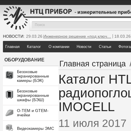
НОВОСТИ:
29.03.26
Инженерное решение «под ключ…
18.03.26
25.12.25
Мы инсталлировали новую GTEM…
Главная
Каталог
О компании
Новости
Статьи
Фотога
ОБОРУДОВАНИЕ
Главная страница
Безэховые
Каталог НТ
экранированные
камеры (БЭК)
радиопогл
Безэховые
экранированные
шкафы (БЭШ)
IMOCELL
O-TEM и GTEM-
ячейки
11 июля 2017
Видеокамеры ЭМС