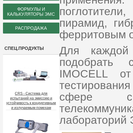
поглотител
ФОРМУЛЫ И
КАЛЬКУЛЯТОРЫ ЭМС
пирамид, гиб
РАСПРОДАЖА
ферритовым о
Для каждой
СПЕЦ.ПРОДУКТЫ
подобрать 
IMOCELL от
тестирования
сфере с
CRS - Система для
испытаний на эмиссию и
устойчивость к кондуктивным
телекоммун
и излучаемым помехам
лабораторий Э