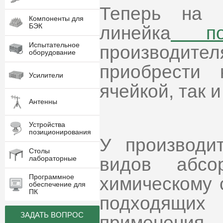
Теперь на 
Компоненты для
БЭК
линейка
пог
Испытательное
производите
оборудование
приобрести
Усилители
ячейкой, так 
Антенны
Устройства
позиционирования
У производи
Столы
видов абсо
лабораторные
Программное
химическому 
обеспечение для
ПК
подходящи
ЗАДАТЬ ВОПРОС
применени