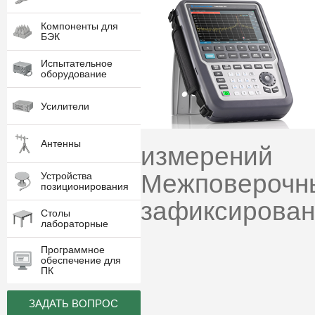
Компоненты для
БЭК
Испытательное
оборудование
Усилители
Антенны
измерений
Межповерочны
Устройства
позиционирования
зафиксированн
Столы
лабораторные
Программное
обеспечение для
ПК
ЗАДАТЬ ВОПРОС