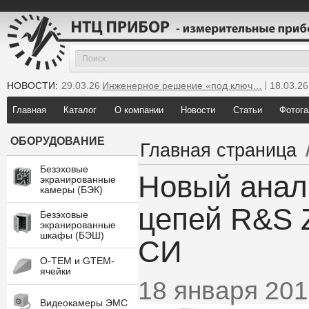
НОВОСТИ:
29.03.26
Инженерное решение «под ключ…
18.03.26
25.12.25
Мы инсталлировали новую GTEM…
Главная
Каталог
О компании
Новости
Статьи
Фотога
ОБОРУДОВАНИЕ
Главная страница
Безэховые
Новый анал
экранированные
камеры (БЭК)
цепей R&S 
Безэховые
экранированные
шкафы (БЭШ)
СИ
O-TEM и GTEM-
ячейки
18 января 20
Видеокамеры ЭМС