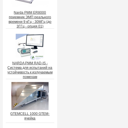
Narda PMM ER8000
приемник ЭМП реального
времени 9 кГц - 30МГц (до
3ГГц - опция 01)
NARDA PMM RAD-IS -
Система для испытаний на
устойчивость к излучаемым
помехам
GTEMCELL 1000 GTEM-
ячейка