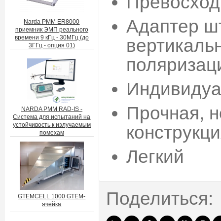
Превосход
Адаптер ш
Narda PMM ER8000
приемник ЭМП реального
времени 9 кГц - 30МГц (до
вертикальн
3ГГц - опция 01)
поляризац
Индивидуа
Прочная, 
NARDA PMM RAD-IS -
Система для испытаний на
устойчивость к излучаемым
конструкци
помехам
Легкий
Поделиться:
GTEMCELL 1000 GTEM-
ячейка