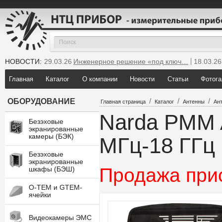
НОВОСТИ:
29.03.26
Инженерное решение «под ключ…
18.03.26
25.12.25
Мы инсталлировали новую GTEM…
Главная
Каталог
О компании
Новости
Статьи
Фотога
/
/
/
ОБОРУДОВАНИЕ
Главная страница
Каталог
Антенны
Ан
Narda PMM 
Безэховые
экранированные
камеры (БЭК)
МГц-18 ГГц
Безэховые
экранированные
Продажа при
шкафы (БЭШ)
O-TEM и GTEM-
ячейки
Видеокамеры ЭМС