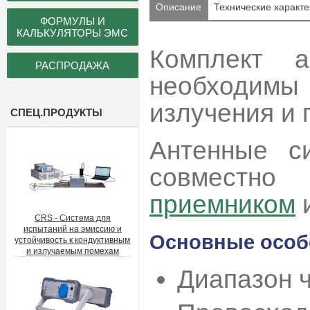
Описание
Технические характе
ФОРМУЛЫ И
КАЛЬКУЛЯТОРЫ ЭМС
Комплект 
РАСПРОДАЖА
необходимы
излучения и 
СПЕЦ.ПРОДУКТЫ
Антенные с
совместн
приемником
и
CRS - Система для
испытаний на эмиссию и
Основные особ
устойчивость к кондуктивным
и излучаемым помехам
Диапазон ч