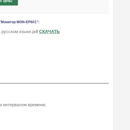
с цены
 "Монитор MON-EP601":
русском языке.pdf
СКАЧАТЬ
м интервалом времени;