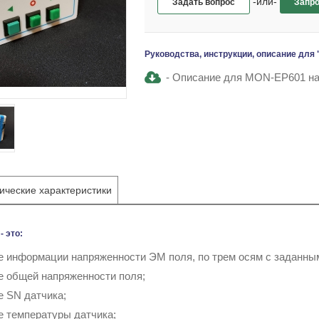
-или-
Задать вопрос
Запро
Руководства, инструкции, описание для
Описание для MON-EP601 на 
ические характеристики
 это:
е информации напряженности ЭМ поля, по трем осям с заданны
е общей напряженности поля;
е SN датчика;
е температуры датчика;