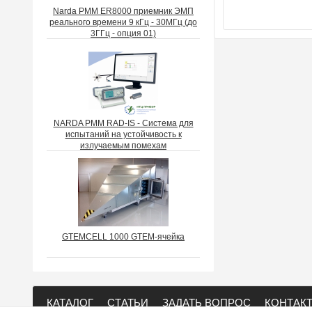
Narda PMM ER8000 приемник ЭМП
реального времени 9 кГц - 30МГц (до
3ГГц - опция 01)
NARDA PMM RAD-IS - Система для
испытаний на устойчивость к
излучаемым помехам
GTEMCELL 1000 GTEM-ячейка
КАТАЛОГ
СТАТЬИ
ЗАДАТЬ ВОПРОС
КОНТАК