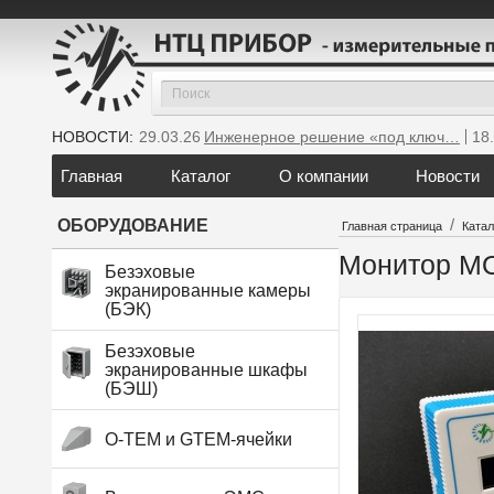
НОВОСТИ:
29.03.26
Инженерное решение «под ключ…
18
Главная
Каталог
О компании
Новости
/
ОБОРУДОВАНИЕ
Главная страница
Катал
Монитор M
Безэховые
экранированные камеры
(БЭК)
Безэховые
экранированные шкафы
(БЭШ)
O-TEM и GTEM-ячейки