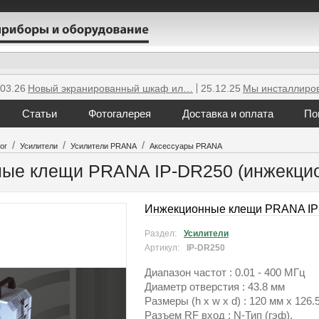
.03.26
Новый экранированный шкаф ил…
25.12.25
Мы инсталлиро
Статьи
Фотогалерея
Доставка и оплата
По
/
/
/
ог
Усилители
Усилители PRANA
Аксессуары PRANA
ые клещи PRANA IP-DR250 (инжекцио
Инжекционные клещи PRANA IP-
Раздел:
Усилители
Артикул:
IP-DR250
Диапазон частот : 0.01 - 400 МГц
Диаметр отверстия : 43.8 мм
Размеры (h x w x d) : 120 мм x 126
Разъем RF вход : N-Тип (гэф).