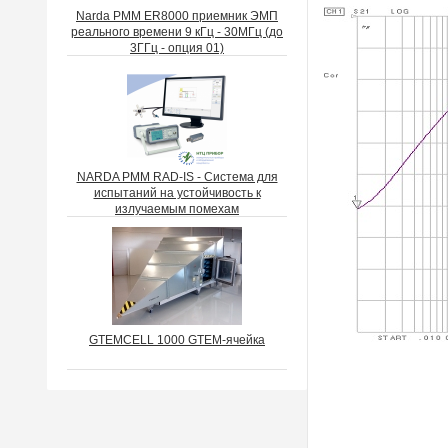
Narda PMM ER8000 приемник ЭМП
реального времени 9 кГц - 30МГц (до
3ГГц - опция 01)
NARDA PMM RAD-IS - Система для
испытаний на устойчивость к
излучаемым помехам
GTEMCELL 1000 GTEM-ячейка