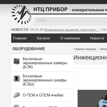
НОВОСТИ:
29.03.26
Инженерное решение «под ключ…
18
Главная
Каталог
О компании
Новости
/
ОБОРУДОВАНИЕ
Главная страница
Катал
Инжекционн
Безэховые
экранированные камеры
(БЭК)
Безэховые
экранированные шкафы
(БЭШ)
O-TEM и GTEM-ячейки