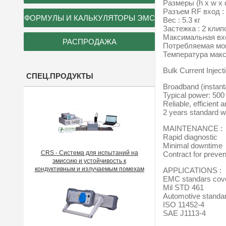
Размеры (h x w x 
Разъем RF вход : 
ФОРМУЛЫ И КАЛЬКУЛЯТОРЫ ЭМС
Вес : 5.3 кг
Застежка : 2 кли
Максимальная вхо
РАСПРОДАЖА
Потребляемая мощн
Температура макс
Bulk Current Inject
СПЕЦ.ПРОДУКТЫ
Broadband (instan
Typical power: 50
Reliable, efficient 
2 years standard w
MAINTENANCE :
Rapid diagnostic
Minimal downtime
CRS - Система для испытаний на
Contract for preve
эмиссию и устойчивость к
кондуктивным и излучаемым помехам
APPLICATIONS :
EMC standars cov
Mil STD 461
Automotive standa
ISO 11452-4
SAE J1113-4