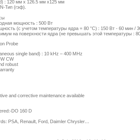
d) : 120 мм x 126.5 мм x125 мм
N-Тип (гэф).
псы
дная мощность : 500 Вт
ость (с учетом температуры ядра = 80 °C) : 150 Вт - 60 мин / 30
имум на поверхности ядра (не превышать этой температуры : 80
ion Probe
taneous single band) : 10 kHz – 400 MHz
0 W CW
and robust
arranty
ntive and corrective maintenance available
ered:-DO 160 D
rds: PSA, Renault, Ford, Daimler Chrysler…