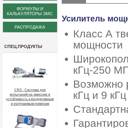
ФОРМУЛЫ И
КАЛЬКУЛЯТОРЫ ЭМС
Усилитель мощн
РАСПРОДАЖА
Класс А т
мощности
СПЕЦ.ПРОДУКТЫ
Широкопол
кГц-250 М
Возможно 
CRS - Система для
кГц и 9 кГ
испытаний на эмиссию и
устойчивость к кондуктивным
и излучаемым помехам
Стандартн
Гарантиро