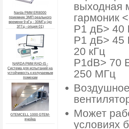
выходная 
Narda PMM ER8000
гармоник <
приемник ЭМП реального
времени 9 кГц - 30МГц (до
P1 дБ> 40 
3ГГц - опция 01)
P1 дБ> 45 
20 кГц
P1dB> 70 В
NARDA PMM RAD-IS -
Система для испытаний на
250 МГц
устойчивость к излучаемым
помехам
Воздушное
вентилято
Может раб
GTEMCELL 1000 GTEM-
ячейка
условиях 