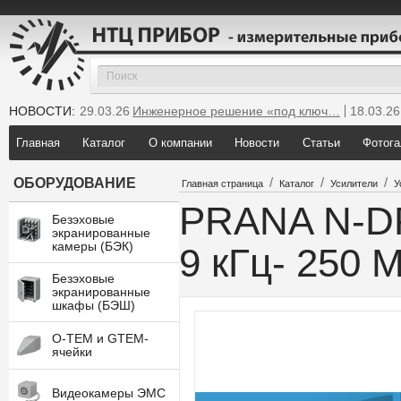
НОВОСТИ:
29.03.26
Инженерное решение «под ключ…
18.03.26
25.12.25
Мы инсталлировали новую GTEM…
Главная
Каталог
О компании
Новости
Статьи
Фотога
/
/
/
ОБОРУДОВАНИЕ
Главная страница
Каталог
Усилители
У
PRANA N-DP
Безэховые
экранированные
камеры (БЭК)
9 кГц- 250 
Безэховые
экранированные
шкафы (БЭШ)
O-TEM и GTEM-
ячейки
Видеокамеры ЭМС