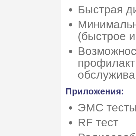
Быстрая д
Минимальн
(быстрое и
Возможнос
профилакти
обслужива
Приложения:
ЭМС тест
RF тест