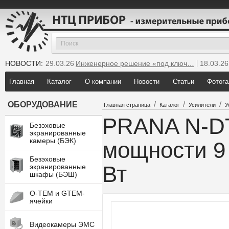
НОВОСТИ:
29.03.26
Инженерное решение «под ключ…
18.03.26
25.12.25
Мы инсталлировали новую GTEM…
Главная
Каталог
О компании
Новости
Статьи
Фотога
/
/
/
ОБОРУДОВАНИЕ
Главная страница
Каталог
Усилители
У
PRANA N-DT
Безэховые
экранированные
камеры (БЭК)
мощности 9 
Безэховые
Вт
экранированные
шкафы (БЭШ)
O-TEM и GTEM-
ячейки
Видеокамеры ЭМС