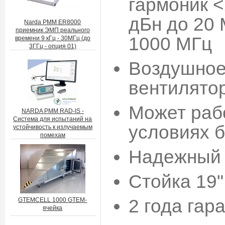
гармоник <
дБн до 20
Narda PMM ER8000
приемник ЭМП реального
1000 МГц
времени 9 кГц - 30МГц (до
3ГГц - опция 01)
Воздушное
вентилято
Может раб
NARDA PMM RAD-IS -
Система для испытаний на
условиях 
устойчивость к излучаемым
помехам
Надежный 
Стойка 19"
2 года гар
GTEMCELL 1000 GTEM-
ячейка