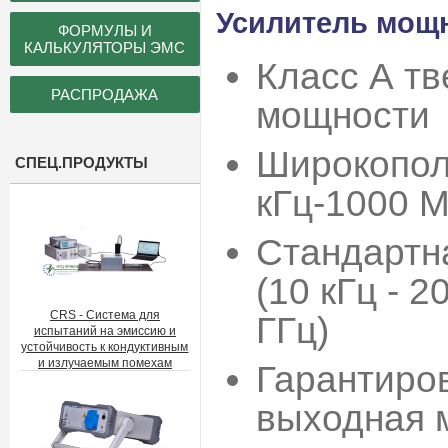
Усилитель мощно
ФОРМУЛЫ И
КАЛЬКУЛЯТОРЫ ЭМС
Класс А т
РАСПРОДАЖА
мощности
Широкопол
СПЕЦ.ПРОДУКТЫ
кГц-1000 
Стандартн
(10 кГц - 2
CRS - Система для
ГГц)
испытаний на эмиссию и
устойчивость к кондуктивным
и излучаемым помехам
Гарантиро
выходная 