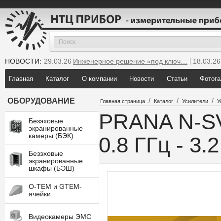
НОВОСТИ:
29.03.26
Инженерное решение «под ключ…
18.03.26
25.12.25
Мы инсталлировали новую GTEM…
Главная
Каталог
О компании
Новости
Статьи
Фотога
/
/
/
ОБОРУДОВАНИЕ
Главная страница
Каталог
Усилители
У
PRANA N-SV
Безэховые
экранированные
камеры (БЭК)
0.8 ГГц - 3.
Безэховые
экранированные
шкафы (БЭШ)
O-TEM и GTEM-
ячейки
Видеокамеры ЭМС