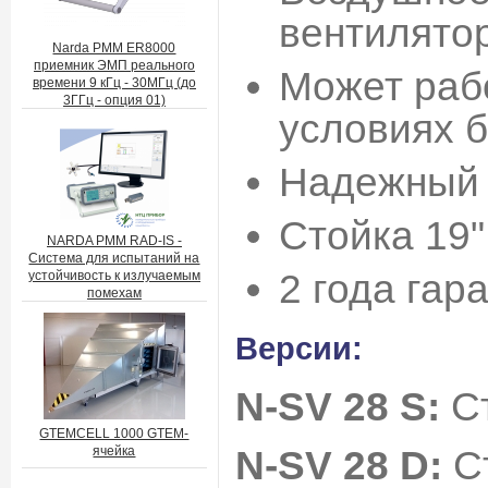
вентилято
Narda PMM ER8000
приемник ЭМП реального
Может раб
времени 9 кГц - 30МГц (до
3ГГц - опция 01)
условиях 
Надежный 
Стойка 19"
NARDA PMM RAD-IS -
Система для испытаний на
2 года гар
устойчивость к излучаемым
помехам
Версии:
N-SV 28 S:
С
GTEMCELL 1000 GTEM-
N-SV 28 D:
Ст
ячейка