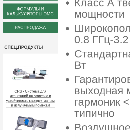
Класс А т
ФОРМУЛЫ И
мощности
КАЛЬКУЛЯТОРЫ ЭМС
Широкопол
РАСПРОДАЖА
0.8 ГГц-3.2
СПЕЦ.ПРОДУКТЫ
Стандартн
Вт
Гарантиро
выходная 
CRS - Система для
испытаний на эмиссию и
гармоник 
устойчивость к кондуктивным
и излучаемым помехам
типич
Воздушное