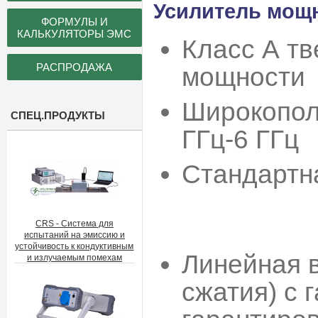
Усилитель мощно
ФОРМУЛЫ И
КАЛЬКУЛЯТОРЫ ЭМС
Класс А т
РАСПРОДАЖА
мощности
Широкопол
СПЕЦ.ПРОДУКТЫ
ГГц-6 ГГц
Стандартн
70 Вт 
15 Вт 
CRS - Система для
испытаний на эмиссию и
устойчивость к кондуктивным
Линейная 
и излучаемым помехам
сжатия) с 