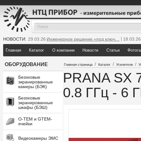
НОВОСТИ:
29.03.26
Инженерное решение «под ключ…
18.03.26
25.12.25
Мы инсталлировали новую GTEM…
Главная
Каталог
О компании
Новости
Статьи
Фотога
/
/
/
ОБОРУДОВАНИЕ
Главная страница
Каталог
Усилители
У
PRANA SХ 7
Безэховые
экранированные
камеры (БЭК)
0.8 ГГц - 6 
Безэховые
экранированные
шкафы (БЭШ)
O-TEM и GTEM-
ячейки
Видеокамеры ЭМС