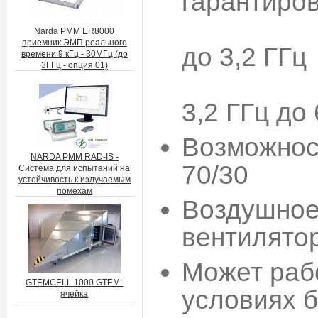
гарантиров
P1dB> 
Narda PMM ER8000
приемник ЭМП реального
до 3,2 ГГц
времени 9 кГц - 30МГц (до
3ГГц - опция 01)
P1dB> 1
3,2 ГГц до 
Возможнос
NARDA PMM RAD-IS -
70/30
Система для испытаний на
устойчивость к излучаемым
помехам
Воздушное
вентилято
Может раб
GTEMCELL 1000 GTEM-
условиях 
ячейка