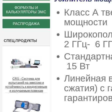
ФОРМУЛЫ И
Класс А т
КАЛЬКУЛЯТОРЫ ЭМС
мощности
РАСПРОДАЖА
Широкопол
СПЕЦ.ПРОДУКТЫ
2 ГГц- 6 Г
Стандарт
15 Вт
Линейная 
CRS - Система для
испытаний на эмиссию и
сжатия) с 
устойчивость к кондуктивным
и излучаемым помехам
гарантиро
- P1dB>