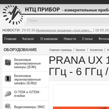
НОВОСТИ:
29.03.26
Инженерное решение «под ключ…
18.03.26
25.12.25
Мы инсталлировали новую GTEM…
Главная
Каталог
О компании
Новости
Статьи
Фотога
/
/
/
ОБОРУДОВАНИЕ
Главная страница
Каталог
Усилители
У
PRANA UХ 1
Безэховые
экранированные
камеры (БЭК)
ГГц - 6 ГГц 
Безэховые
экранированные
шкафы (БЭШ)
O-TEM и GTEM-
ячейки
Видеокамеры ЭМС