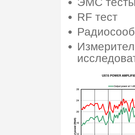
ЭМС тест
RF тест
Радиосоо
Измерител
исследова