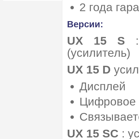
2 года гар
Версии:
UХ 15 S
: 
(усилитель)
UХ 15 D
усил
Дисплей
Цифровое 
Связывает
UХ 15 SC
: у