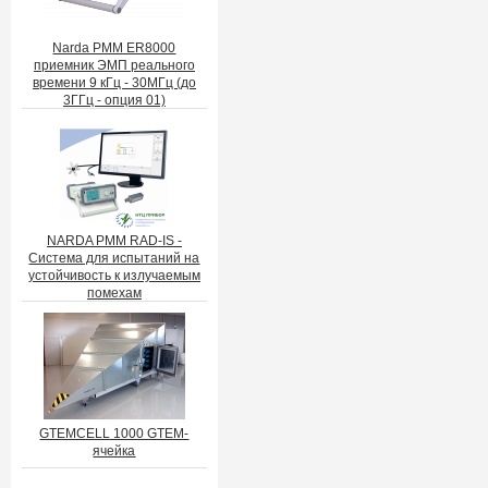
Narda PMM ER8000
приемник ЭМП реального
времени 9 кГц - 30МГц (до
3ГГц - опция 01)
NARDA PMM RAD-IS -
Система для испытаний на
устойчивость к излучаемым
помехам
GTEMCELL 1000 GTEM-
ячейка