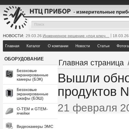
НОВОСТИ:
29.03.26
Инженерное решение «под ключ…
18.03.26
25.12.25
Мы инсталлировали новую GTEM…
Главная
Каталог
О компании
Новости
Статьи
Фотога
ОБОРУДОВАНИЕ
Главная страница
Безэховые
Вышли обно
экранированные
камеры (БЭК)
продуктов 
Безэховые
экранированные
шкафы (БЭШ)
21 февраля 2
O-TEM и GTEM-
ячейки
Видеокамеры ЭМС