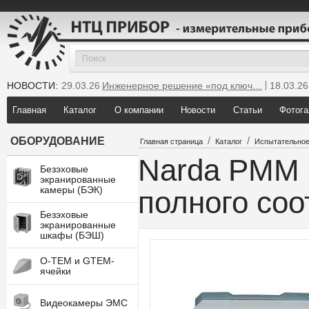
НОВОСТИ:
29.03.26
Инженерное решение «под ключ…
18.03.26
25.12.25
Мы инсталлировали новую GTEM…
Главная
Каталог
О компании
Новости
Статьи
Фотога
/
/
ОБОРУДОВАНИЕ
Главная страница
Каталог
Испытательное
Narda PMM 
Безэховые
экранированные
камеры (БЭК)
полного соо
Безэховые
экранированные
шкафы (БЭШ)
O-TEM и GTEM-
ячейки
Видеокамеры ЭМС