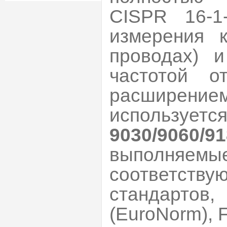
CISPR 16-1
измерения к
проводах) 
частотой 
расширени
используе
9030/9060/
выполняем
соответств
стандартов,
(EuroNorm), 