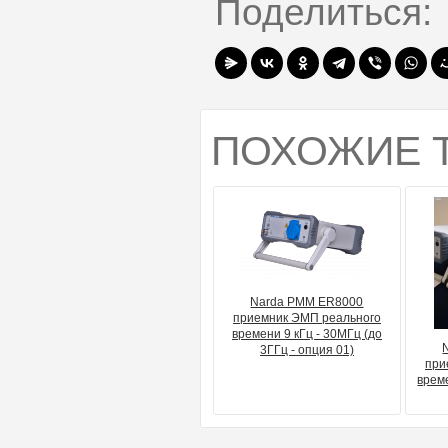
Поделиться:
ПОХОЖИЕ 
Narda PMM ER8000
приемник ЭМП реального
времени 9 кГц - 30МГц (до
3ГГц - опция 01)
при
време