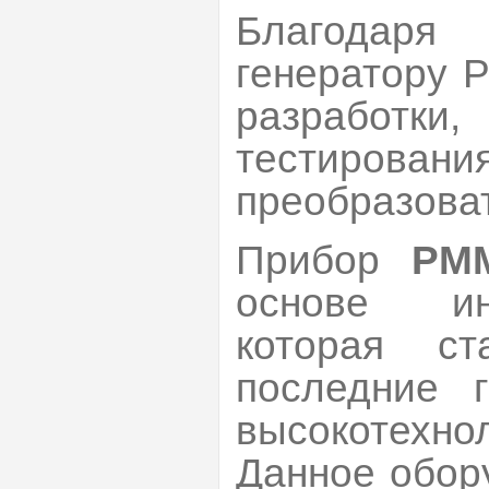
Благодаря
генератору 
разработки
тестировани
преобразоват
Прибор
PM
основе ин
которая с
последние г
высокотех
Данное обор