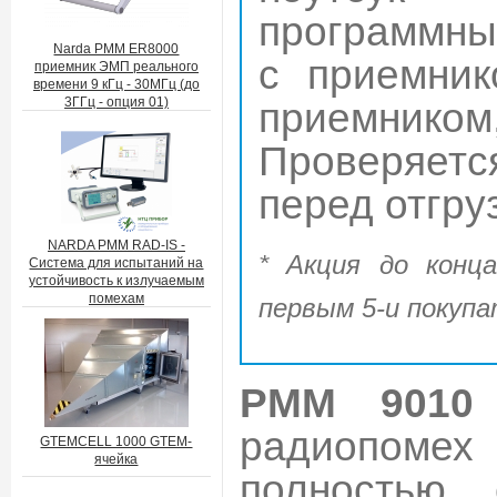
программны
Narda PMM ER8000
с приемник
приемник ЭМП реального
времени 9 кГц - 30МГц (до
3ГГц - опция 01)
приемнико
Проверяетс
перед отгру
NARDA PMM RAD-IS -
* Акция до конц
Система для испытаний на
устойчивость к излучаемым
помехам
первым 5-и покуп
PMM 9010
радиопомех
GTEMCELL 1000 GTEM-
ячейка
полностью 